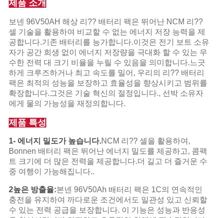
제품 소개
개
보넨 96V50AH 해상 리?? 배터리 팩은 뛰어난 NCM 리??
셀 기술을 활용하여 비교할 수 없는 에너지 저장 능력을 제
인
공합니다.기존 배터리를 능가합니다.이것은 전기 보트 소유
자가 공간 희생 없이 에너지 저장량을 극대화 할 수 있는 우
정
수한 전력 대 크기 비율을 누릴 수 있음을 의미합니다.느긋
하게 크루즈하거나 최고 속도를 밀어, 우리의 리?? 배터리
보
팩은 최적의 성능을 보장하고 효율성을 향상시키고 범위를
확장합니다.그것은 기술 혁신의 절정입니다., 선박 소유자
보
에게 물의 가능성을 재정의합니다.
호
제품 특성
정
1- 에너지 밀도가 높습니다.
NCM 리?? 셀을 활용하여,
Bonnen 배터리 팩은 뛰어난 에너지 밀도를 제공하고, 콤팩
책
트 크기에 더 많은 전력을 제공합니다.더 길고 더 즐거운 수
중 여행이 가능해집니다..
2높은 방출율:
본넨 96V50Ah 배터리 팩은 1C의 연속적인
충전을 유지하여 까다로운 조건에서도 일관성 있고 신뢰할
수 있는 전력 공급을 보장합니다. 이 기능은 성능과 반응성