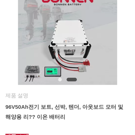
연
락
처
뉴
스
사
제품 설명
이
96V
50Ah
전기 보트, 선박, 텐더, 아웃보드 모터 및
트
해양용 리?? 이온 배터리
맵