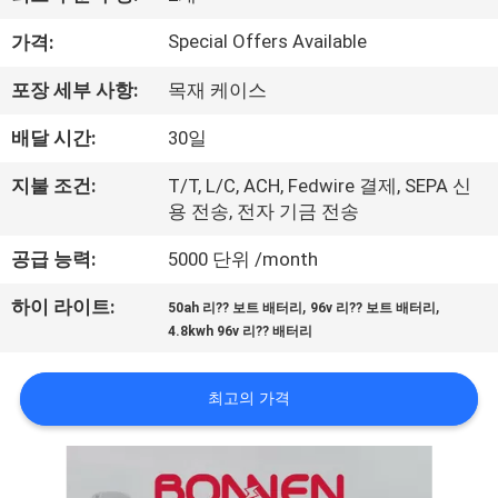
소
개
Special Offers Available
가격:
포장 세부 사항:
목재 케이스
공
배달 시간:
30일
장
지불 조건:
T/T, L/C, ACH, Fedwire 결제, SEPA 신
투
용 전송, 전자 기금 전송
어
공급 능력:
5000 단위 /month
,
,
하이 라이트:
50ah 리?? 보트 배터리
96v 리?? 보트 배터리
품
4.8kwh 96v 리?? 배터리
질
최고의 가격
관
리