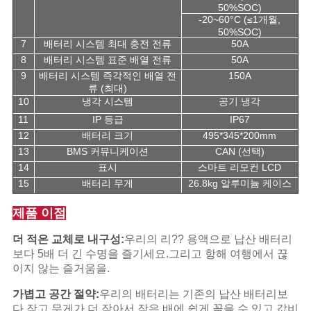
50%SOC)
-20~60°C (≤1개월,
50%SOC)
7
배터리 시스템 최대 충전 전류
50A
8
배터리 시스템 표준 배열 전류
50A
9
배터리 시스템 즉각적인 배열 전
150A
류 (최대)
10
냉각 시스템
공기 냉각
11
IP 등급
IP67
12
배터리 크기
495*345*200mm
13
BMS 커뮤니케이션
CAN (선택)
14
표시
스마트 리모컨 LCD
15
배터리 무게
26.8kg 알루미늄 케이스
제품 이점
더 적은 교체로 내구성:
우리의 리?? 용액으로 납산 배터리
보다 5배 더 긴 수명을 즐기세요.그리고 항해 여행에서 끊
이지 않는 즐거움을.
가볍고 공간 절약:
우리의 배터리는 기존의 납산 배터리보
다 작고 무게가 더 작아서 작은 배에 쉽게 꽂을 수 있고 값비