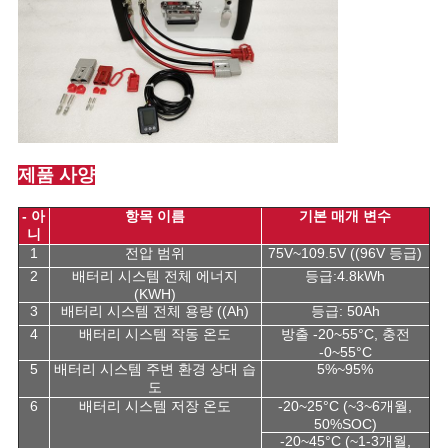
제품 사양
- 아
항목 이름
기본 매개 변수
니
1
전압 범위
75V~109.5V ((96V 등급)
2
배터리 시스템 전체 에너지
등급:4.8kWh
(KWH)
3
배터리 시스템 전체 용량 ((Ah)
등급: 50Ah
4
배터리 시스템 작동 온도
방출 -20~55°C, 충전
-0~55°C
5
배터리 시스템 주변 환경 상대 습
5%~95%
도
6
배터리 시스템 저장 온도
-20~25°C (~3~6개월,
50%SOC)
-20~45°C (~1-3개월,