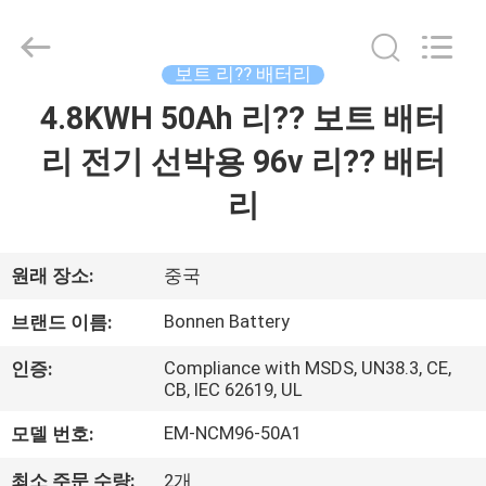
2024
-
2026
Hunan
Bonnen
보트 리?? 배터리
Battery
Technology
Co.,
4.8KWH 50Ah 리?? 보트 배터
홈
Ltd..
All
Rights
리 전기 선박용 96v 리?? 배터
Reserved.
제
리
품
소
원래 장소:
중국
개
Bonnen Battery
브랜드 이름:
Compliance with MSDS, UN38.3, CE,
인증:
CB, IEC 62619, UL
회
EM-NCM96-50A1
모델 번호:
사
최소 주문 수량:
2개