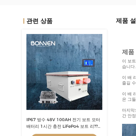
제품 
관련 상품
제품
이 보트
습니다.
이 배 
즐길 
이 배 
은 그들
마지막으
간 안정
IP67 방수 48V 100AH 전기 보트 모터
배터리 1시간 충전 LiFePo4 보트 리??
배터리