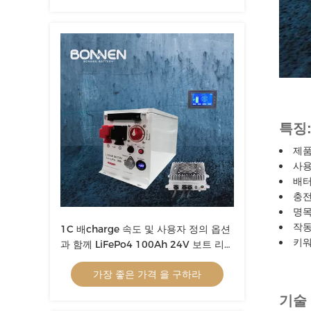
특징
제품
사용
배터
충전
명목
작동 
1C 배charge 속도 및 사용자 정의 옵션
키워
과 함께 LiFePo4 100Ah 24V 보트 리??
배터리
가장 좋은 가격 을 구하라
기술