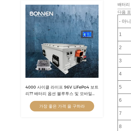
배터리
다음 표
- 아니
1
2
3
4
4000 사이클 라이프 96V LiFePo4 보트
5
리?? 배터리 옵션 블루투스 및 모바일
APP
6
가장 좋은 가격 을 구하라
7
8