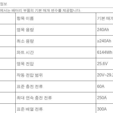
 정보
에서는 배터리 부품의 기본 매개 변수를 제공합니다.
항목 이름
기본 매
명목 용량
240Ah
최소 용량
≥240Ah
와트 시간
6144Wh
명목 전압
25.6V
작동 전압 범위
20V~29.
표준 충전 전류
60A
최대 연속 충전 전류
250A
표준 배열 전류
300A