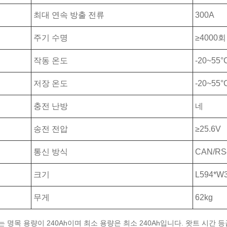
최대 연속 방출 전류
300A
주기 수명
≥4000회
작동 온도
-20~55°
저장 온도
-20~55°
충전 난방
네
송전 전압
≥25.6V
통신 방식
CAN/RS
크기
L594*W3
무게
62kg
 명목 용량이 240Ah이며 최소 용량은 최소 240Ah입니다. 왓트 시간 등