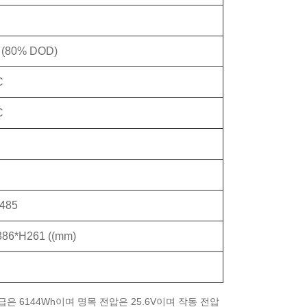
 (80% DOD)
C
C
485
86*H261 ((mm)
급은 6144Wh이며 명목 전압은 25.6V이며 작동 전압