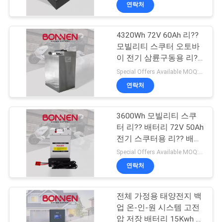
소
연락처
개
4320Wh 72V 60Ah 리??
20
모빌리티 스쿠터 오토바
공
이 전기 삼륜구동용 리??
상업용 배터리 저장
배터리
장
Special Offers Available MOQ:2개
연락처
투
어
3600Wh 모빌리티 스쿠
터 리?? 배터리 72V 50Ah
전기 스쿠터용 리?? 배터
품
10
리
Special Offers Available MOQ:2개
질
연락처
96V 리?? 배터리
관
전체 가정용 태양전지 백
리
업 온-인-원 시스템 고전
압 저장 배터리 15Kwh ~