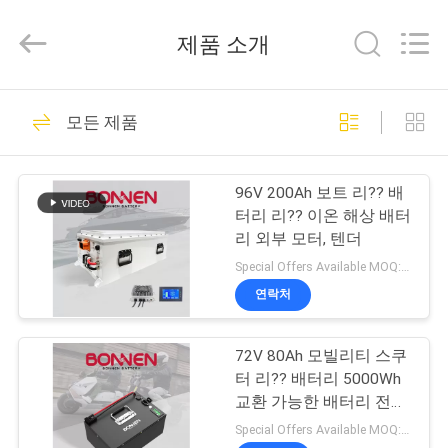
2024
-
2026
제품 소개
Hunan
Bonnen
Battery
Technology
Co.,
홈
36
Ltd..
모든 제품
All
Rights
Reserved.
보트 리?? 배터리
제
96V 200Ah 보트 리?? 배
품
터리 리?? 이온 해상 배터
리 외부 모터, 텐더
소
Special Offers Available MOQ:2개
개
연락처
24
72V 80Ah 모빌리티 스쿠
회
EV 리튬 배터리
터 리?? 배터리 5000Wh
사
교환 가능한 배터리 전기
오토바이
Special Offers Available MOQ:2개