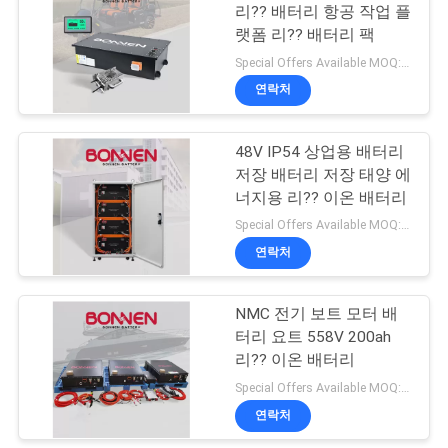
리?? 배터리 항공 작업 플
랫폼 리?? 배터리 팩
개
20
Special Offers Available MOQ:2개
인
가정용 태양전지 백
연락처
정
업
48V IP54 상업용 배터리
보
저장 배터리 저장 태양 에
보
너지용 리?? 이온 배터리
Special Offers Available MOQ:2개
호
연락처
23
정
모빌리티 스쿠터
NMC 전기 보트 모터 배
책
터리 요트 558V 200ah
리?? 배터리
리?? 이온 배터리
Special Offers Available MOQ:1 유닛
연락처