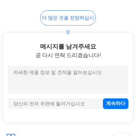
18
더 많은 것을 전망하십시
12V 24V 리?? 배터
오
리
메시지를 남겨주세요
곧 다시 연락 드리겠습니다!
10
리튬 전지셀