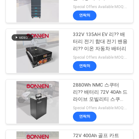
35Kwh
Special Offers Available MOQ:2개
연
연락처
8
락
332V 135AH EV 리?? 배
처
72V 리튬 배터리
터리 전기 함대 전기 밴용
리?? 이온 자동차 배터리
뉴
Special Offers Available MOQ:2개
연락처
스
2880Wh NMC 스쿠터
21
사
리?? 배터리 72V 40Ah 드
골프 카트 리튬 배터
라이브 모빌리티 스쿠터
이
삼륜구동 차량
Special Offers Available MOQ:2개
리
트
연락처
맵
72V 400Ah 골프 카트