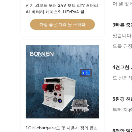
어,셀 및
전기 외보드 모터 24V 보트 리?? 배터리
AL 배터리 케이스와 LiFePo4 셀
가장 좋은 가격 을 구하라
3빠른 충
있습니다.
도를 권
4견고한 
도 신뢰성
5환경 
부터 자유
1C 배charge 속도 및 사용자 정의 옵션
6전압 일