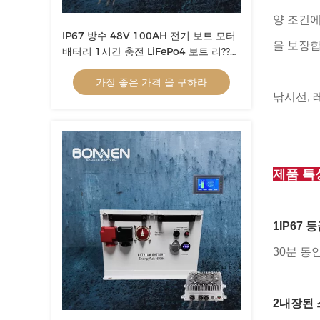
양 조건에
IP67 방수 48V 100AH 전기 보트 모터
을 보장합
배터리 1시간 충전 LiFePo4 보트 리??
배터리
가장 좋은 가격 을 구하라
낚시선, 
제품 특
1IP67 
30분 동
2내장된 