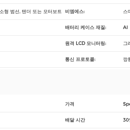
비엠에스:
 소형 범선, 텐더 또는 모터보트
스마
배터리 케이스 재질:
Al
원격 LCD 모니터링:
그
통신 프로토콜:
깡
가격
Spe
배달 시간
30