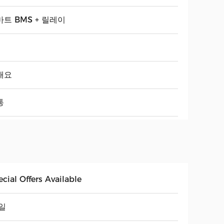
트 BMS + 릴레이
래요
통
cial Offers Available
일