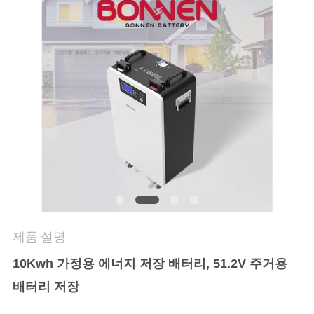
연
락
처
뉴
스
사
이
제품 설명
트
10Kwh 가정용 에너지 저장 배터리, 51.2V 주거용
배터리 저장
맵