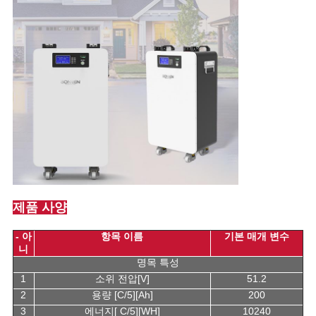
제품 사양
- 아
항목 이름
기본 매개 변수
니
명목 특성
1
소위 전압[V]
51.2
2
용량 [C/5][Ah]
200
3
에너지[ C/5][WH]
10240