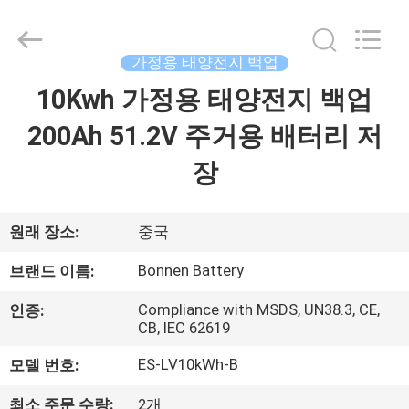
2024
-
2026
Hunan
Bonnen
가정용 태양전지 백업
Battery
Technology
Co.,
10Kwh 가정용 태양전지 백업
홈
Ltd..
All
Rights
200Ah 51.2V 주거용 배터리 저
Reserved.
제
장
품
소
원래 장소:
중국
개
Bonnen Battery
브랜드 이름:
Compliance with MSDS, UN38.3, CE,
인증:
CB, IEC 62619
회
ES-LV10kWh-B
모델 번호:
사
최소 주문 수량:
2개