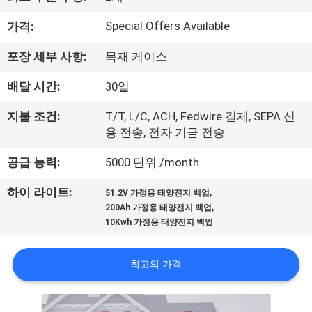
소
개
Special Offers Available
가격:
포장 세부 사항:
목재 케이스
공
배달 시간:
30일
장
지불 조건:
T/T, L/C, ACH, Fedwire 결제, SEPA 신
투
용 전송, 전자 기금 전송
어
공급 능력:
5000 단위 /month
,
하이 라이트:
51.2V 가정용 태양전지 백업
품
,
200Ah 가정용 태양전지 백업
10Kwh 가정용 태양전지 백업
질
관
최고의 가격
리