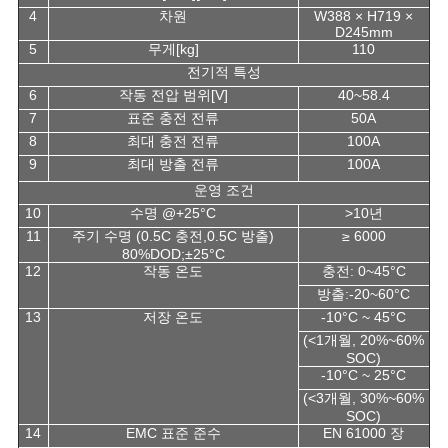
4
차원
W388 × H719 ×
D245mm
5
무게[kg]
110
전기적 특성
6
작동 전압 범위[V]
40~58.4
7
표준 충전 전류
50A
8
최대 충전 전류
100A
9
최대 방출 전류
100A
운영 조건
10
수명 @+25°C
>10년
11
주기 수명 (0.5C 충전,0.5C 방출)
≥ 6000
80%DOD;±25°C
12
작동 온도
충전: 0~45°C
방출:-20~60°C
13
저장 온도
-10°C ~ 45°C
(<1개월, 20%~60%
SOC)
-10°C ~ 25°C
(<3개월, 30%~60%
SOC)
14
EMC 표준 준수
EN 61000 장