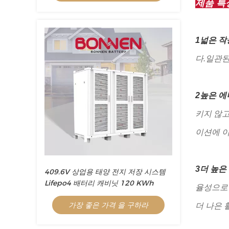
제품 특
1넓은 작
다.일관된
2높은 에
키지 않고
이션에 
3더 높은
409.6V 상업용 태양 전지 저장 시스템
Lifepo4 배터리 캐비닛 120 KWh
율성으로
가장 좋은 가격 을 구하라
더 나은 