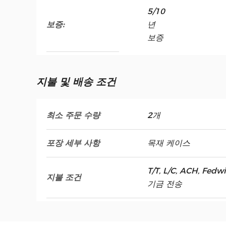
5/10
보증:
년
보증
지불 및 배송 조건
최소 주문 수량
2개
포장 세부 사항
목재 케이스
T/T, L/C, ACH, Fe
지불 조건
기금 전송