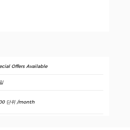
cial Offers Available
일
00 단위 /month