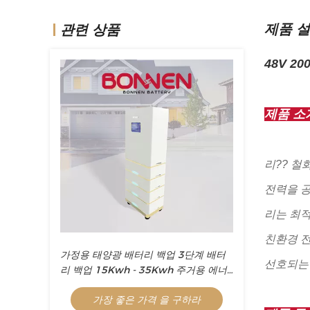
제품 
관련 상품
48V 2
제품 소
리?? 철
전력을 공
리는 최적
친환경 
가정용 태양광 배터리 백업 3단계 배터
선호되는
리 백업 15Kwh - 35Kwh 주거용 에너
지 저장
가장 좋은 가격 을 구하라