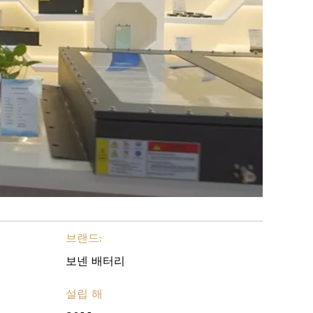
브랜드:
보넨 배터리
설립 해