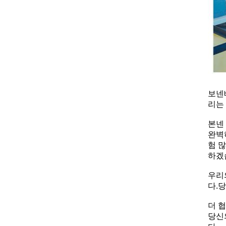
보넨
리는
본넨
완벽
험 
하겠
우리
다.
당
더 
당신