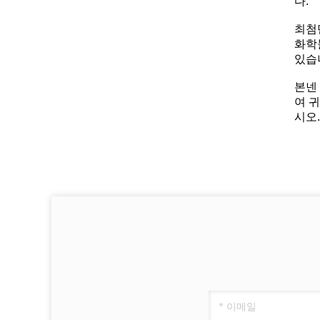
다.
최첨
화학
있습
본넨
여 
시오.