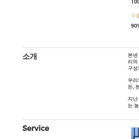
10
수
90
소개
본넨
리의
구성
우리
든,
지난
는 
Service