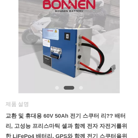
연
락
처
뉴
스
사
이
제품 설명
트
교환 및 휴대용 60V 50Ah 전기 스쿠터 리?? 배터
리, 고성능 프리스마틱 셀과 함께 전자 자전거를위
맵
한 LiFePo4 배터리, GPS와 함께 전기 스쿠터을위