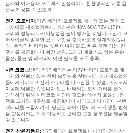
근자와 여가용자 모두에게 안정적이고 친환경적인 교통 옵
션을 제공할 수 있도록.
전기 오토바이:
리?? 배터리 프로젝트 매니저 또는 전기 모
터사이클 제조업체로서, 여러분은 48V, 60V, 72V 리?? 배
터리의 성능과 다재다능성을 높이 평가할 것입니다.전기 모
터사이클의 엄격한 요구 사항을 충족하도록 설계되었습니
다., 우리의 배터리는 높은 에너지 밀도, 빠른 충전 기능, 긴
주기를 제공합니다.확장 범위, 그리고 배출가스 없는 운송
옵션, 통근 및 레크리에이션 필요를 모두 충족.
시티코코:
보넨의 리?? 배터리는 리?? 배터리 프로젝트 매
니저와 신뢰성 있는 전력 솔루션을 찾는 시티코코 제조업체
들에게시티코코 전기 스쿠터를 디자인할 수 있습니다. 도시
이동에 탁월한 것입니다.보넨 배터리는 도시 거리를 쉽게
탐색하기 위해 시티코코 차량에 필요한 에너지 효율성, 컴
팩트 크기와 내구성을 제공합니다.시티코코 디자인에 본넨
배터리를 포함시켜서, 당신은 라이더들에게 도시 생활 방식
을 향상시키는 지속 가능하고 편리한 교통 솔루션을 제공할
수 있습니다.
전기 삼륜자동차:
리?? 배터리 프로젝트 매니저와 전기 삼