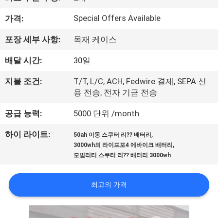
소
개
Special Offers Available
가격:
포장 세부 사항:
목재 케이스
공
배달 시간:
30일
장
지불 조건:
T/T, L/C, ACH, Fedwire 결제, SEPA 신
투
용 전송, 전자 기금 전송
어
공급 능력:
5000 단위 /month
,
하이 라이트:
50ah 이동 스쿠터 리?? 배터리
품
,
3000wh의 라이프포4 에바이크 배터리
모빌리티 스쿠터 리?? 배터리 3000wh
질
관
최고의 가격
리