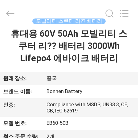
2024
-
2026
Hunan
Bonnen
모빌리티 스쿠터 리?? 배터리
Battery
Technology
Co.,
휴대용 60V 50Ah 모빌리티 스
홈
Ltd..
All
Rights
쿠터 리?? 배터리 3000Wh
Reserved.
제
Lifepo4 에바이크 배터리
품
소
원래 장소:
중국
개
Bonnen Battery
브랜드 이름:
Compliance with MSDS, UN38.3, CE,
인증:
CB, IEC 62619
회
EB60-50B
모델 번호:
사
최소 주문 수량:
2개