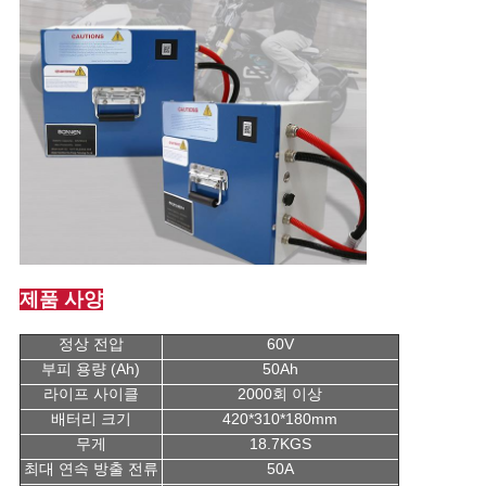
제품 사양
정상 전압
60V
부피 용량 (Ah)
50Ah
라이프 사이클
2000회 이상
배터리 크기
420*310*180mm
무게
18.7KGS
최대 연속 방출 전류
50A