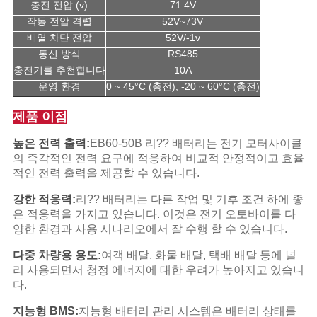
충전 전압 (v)
71.4V
작동 전압 격렬
52V~73V
배열 차단 전압
52V/-1v
통신 방식
RS485
충전기를 추천합니다
10A
운영 환경
0 ~ 45°C (충전), -20 ~ 60°C (충전)
제품 이점
높은 전력 출력:
EB60-50B 리?? 배터리는 전기 모터사이클
의 즉각적인 전력 요구에 적응하여 비교적 안정적이고 효율
적인 전력 출력을 제공할 수 있습니다.
강한 적응력:
리?? 배터리는 다른 작업 및 기후 조건 하에 좋
은 적응력을 가지고 있습니다. 이것은 전기 오토바이를 다
양한 환경과 사용 시나리오에서 잘 수행 할 수 있습니다.
다중 차량용 용도:
여객 배달, 화물 배달, 택배 배달 등에 널
리 사용되면서 청정 에너지에 대한 우려가 높아지고 있습니
다.
지능형 BMS:
지능형 배터리 관리 시스템은 배터리 상태를