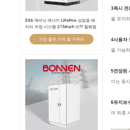
3즉시 전
을 유지하
ESS 캐비닛 에너지 LiFePo4 상업용 배
터리 저장 시스템 215Kwh 리?? 철화염
가장 좋은 가격 을 구하라
4사용자 
을 가능하
5연장된 
이는 동
6유지보수
여 최종