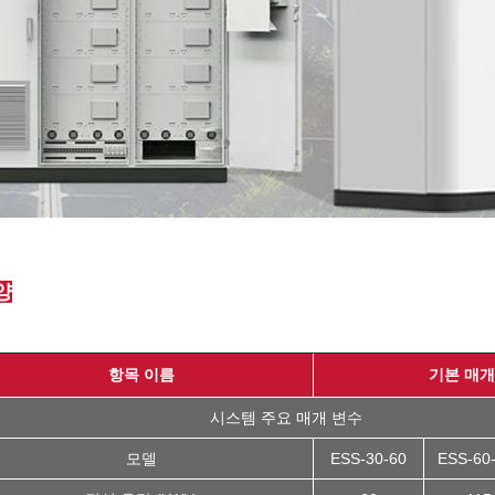
양
항목 이름
기본 매개
시스템 주요 매개 변수
모델
ESS-30-60
ESS-60