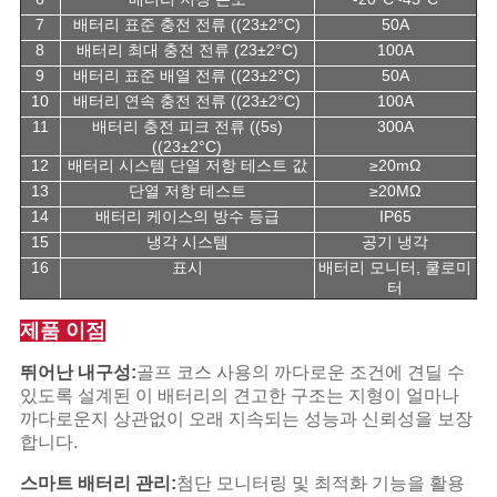
7
배터리 표준 충전 전류 ((23±2°C)
50A
8
배터리 최대 충전 전류 (23±2°C)
100A
9
배터리 표준 배열 전류 ((23±2°C)
50A
10
배터리 연속 충전 전류 ((23±2°C)
100A
11
배터리 충전 피크 전류 ((5s)
300A
((23±2°C)
12
배터리 시스템 단열 저항 테스트 값
≥20mΩ
13
단열 저항 테스트
≥20MΩ
14
배터리 케이스의 방수 등급
IP65
15
냉각 시스템
공기 냉각
16
표시
배터리 모니터, 쿨로미
터
제품 이점
뛰어난 내구성:
골프 코스 사용의 까다로운 조건에 견딜 수
있도록 설계된 이 배터리의 견고한 구조는 지형이 얼마나
까다로운지 상관없이 오래 지속되는 성능과 신뢰성을 보장
합니다.
스마트 배터리 관리:
첨단 모니터링 및 최적화 기능을 활용