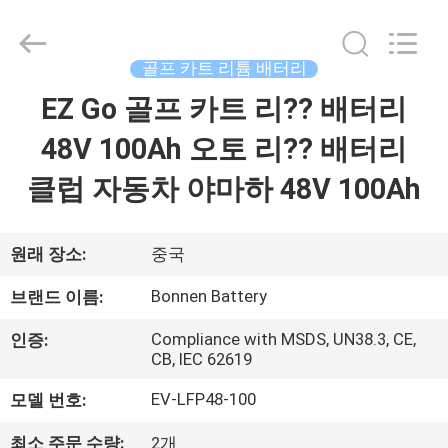
2024
-
2026
Hunan
Bonnen
골프 카트 리튬 배터리
Battery
Technology
Co.,
EZ Go 골프 카트 리?? 배터리
홈
Ltd..
All
Rights
48V 100Ah 오토 리?? 배터리
Reserved.
제
클럽 자동차 야마하 48V 100Ah
품
소
원래 장소:
중국
개
Bonnen Battery
브랜드 이름:
Compliance with MSDS, UN38.3, CE,
인증:
CB, IEC 62619
회
EV-LFP48-100
모델 번호:
사
최소 주문 수량:
2개