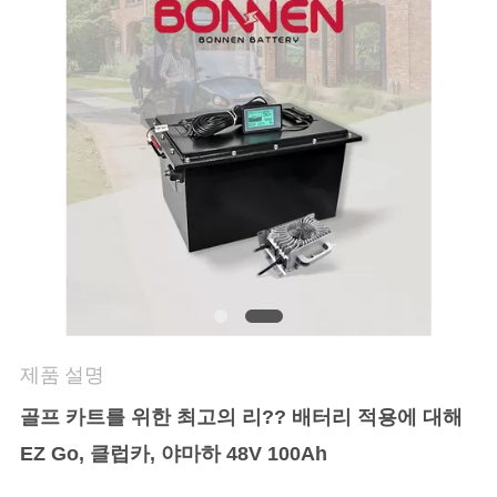
연
락
처
뉴
스
사
이
제품 설명
트
골프 카트를 위한 최고의 리?? 배터리 적용
에 대해
EZ Go, 클럽카, 야마하 48V 100Ah
맵