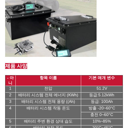
제품 사양
- 아
항목 이름
기본 매개 변수
니
1
전압
51.2V
2
배터리 시스템 전체 에너지 (KWh)
등급:5.12kWh
3
배터리 시스템 전체 용량 ((Ah)
등급: 100Ah
4
배터리 시스템 작동 온도
방출 -20~60°C
충전 0~60°C
5
배터리 주변 환경 상대 습도
10%~85%
6
배터리 저장 온도
-20°C~45°C