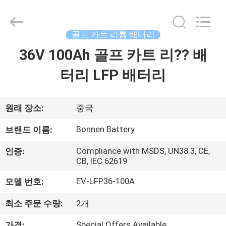
2024
-
2026
Hunan
Bonnen
골프 카트 리튬 배터리
Battery
Technology
Co.,
36V 100Ah 골프 카트 리?? 배
홈
Ltd..
All
Rights
터리 LFP 배터리
Reserved.
제
품
원래 장소:
중국
소
Bonnen Battery
브랜드 이름:
개
Compliance with MSDS, UN38.3, CE,
인증:
CB, IEC 62619
EV-LFP36-100A
모델 번호:
회
사
최소 주문 수량:
2개
Special Offers Available
가격: