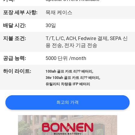
소
개
포장 세부 사항:
목재 케이스
배달 시간:
30일
공
지불 조건:
T/T, L/C, ACH, Fedwire 결제, SEPA 신
장
용 전송, 전자 기금 전송
투
공급 능력:
5000 단위 /month
어
,
하이 라이트:
100ah 골프 카트 리?? 배터리
,
36v 100ah 골프 카트 리?? 배터리
유틸리티 차량용 IFP 배터리
품
질
최고의 가격
관
리