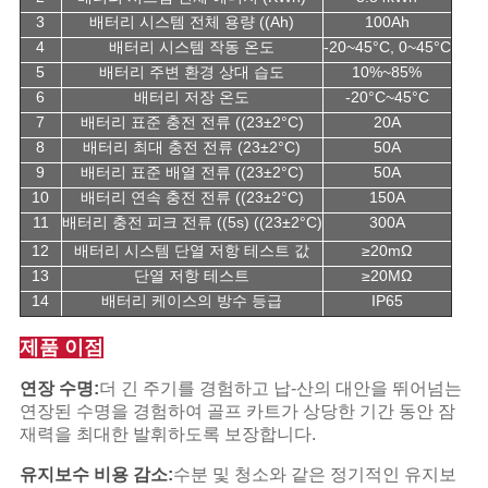
3
배터리 시스템 전체 용량 ((Ah)
100Ah
4
배터리 시스템 작동 온도
-20~45°C, 0~45°C
5
배터리 주변 환경 상대 습도
10%~85%
6
배터리 저장 온도
-20°C~45°C
7
배터리 표준 충전 전류 ((23±2°C)
20A
8
배터리 최대 충전 전류 (23±2°C)
50A
9
배터리 표준 배열 전류 ((23±2°C)
50A
10
배터리 연속 충전 전류 ((23±2°C)
150A
11
배터리 충전 피크 전류 ((5s) ((23±2°C)
300A
12
배터리 시스템 단열 저항 테스트 값
≥20mΩ
13
단열 저항 테스트
≥20MΩ
14
배터리 케이스의 방수 등급
IP65
제품 이점
연장 수명:
더 긴 주기를 경험하고 납-산의 대안을 뛰어넘는
연장된 수명을 경험하여 골프 카트가 상당한 기간 동안 잠
재력을 최대한 발휘하도록 보장합니다.
유지보수 비용 감소:
수분 및 청소와 같은 정기적인 유지보