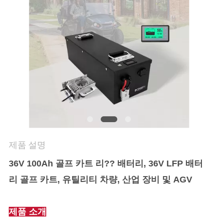
연
락
처
뉴
스
사
제품 설명
이
36V 100Ah 골프 카트 리?? 배터리, 36V LFP 배터
리 골프 카트, 유틸리티 차량, 산업 장비 및 AGV
트
맵
제품 소개