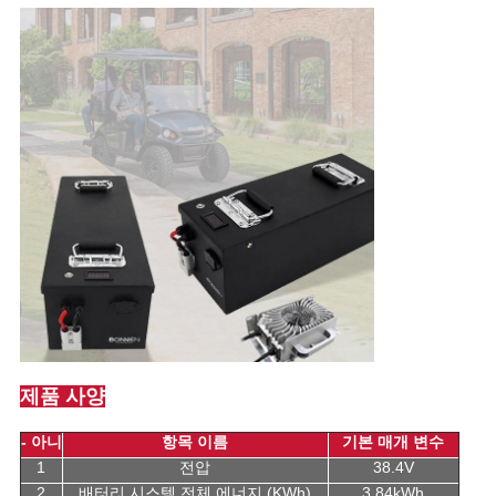
제품 사양
- 아니
항목 이름
기본 매개 변수
1
전압
38.4V
2
배터리 시스템 전체 에너지 (KWh)
3.84kWh