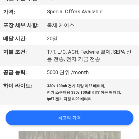
소
개
Special Offers Available
가격:
포장 세부 사항:
목재 케이스
공
배달 시간:
30일
장
지불 조건:
T/T, L/C, ACH, Fedwire 결제, SEPA 신
투
용 전송, 전자 기금 전송
어
공급 능력:
5000 단위 /month
,
하이 라이트:
330v 100ah 전기 차량 리?? 배터리
품
,
전기 스쿠터용 330v 100ah 리?? 이온 배터리
ip67 전기 차량 리?? 배터리
질
관
최고의 가격
리