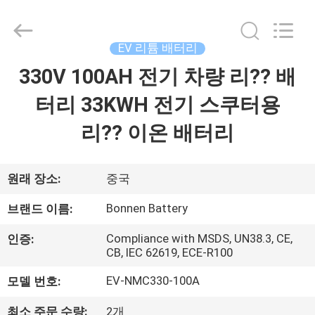
2024
-
2026
Hunan
Bonnen
EV 리튬 배터리
Battery
Technology
Co.,
330V 100AH 전기 차량 리?? 배
홈
Ltd..
All
Rights
터리 33KWH 전기 스쿠터용
Reserved.
제
리?? 이온 배터리
품
소
원래 장소:
중국
개
Bonnen Battery
브랜드 이름:
Compliance with MSDS, UN38.3, CE,
인증:
CB, IEC 62619, ECE-R100
회
EV-NMC330-100A
모델 번호:
사
최소 주문 수량:
2개