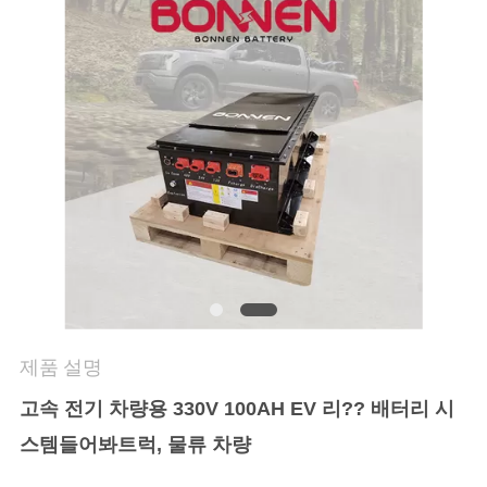
연
락
처
뉴
스
사
이
제품 설명
트
고속 전기 차량용 330V 100AH EV 리?? 배터리 시
스템
들어봐
트럭, 물류 차량
맵