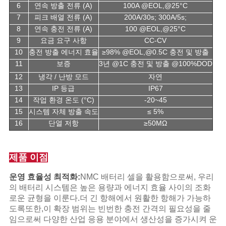
6
연속 방출 전류 (A)
100A @EOL,@25°C
7
피크 배열 전류 (A)
200A/30s; 300A/5s;
8
연속 충전 전류 (A)
100 @EOL,@25°C
9
요금 요구 사항
CC-CV
10
충전 방출 에너지 효율
≥98% @EOL,@0.5C 충전 및 방출
11
보증
3년 @1C 충전 및 방출 @100%DOD
12
냉각 / 난방 모드
자연
13
IP 등급
IP67
14
작업 환경 온도 (°C)
-20~45
15
시스템 자체 방출 속도
≤ 5%
16
단열 저항
≥50MΩ
제품 이점
운영 효율성 최적화:
NMC 배터리 셀을 활용함으로써, 우리
의 배터리 시스템은 높은 용량과 에너지 효율 사이의 조화
로운 균형을 이룬다.더 긴 항해에서 원활한 항해가 가능하
도록또한,이 확장 범위는 빈번한 충전 간격의 필요성을 줄
임으로써 다양한 산업 응용 분야에서 생산성을 증가시켜 운