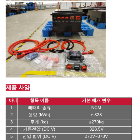
제품 사양
- 아니
항목 이름
기본 매개 변수
1
배터리 종류
NCM
2
용량 (kWh)
≥ 328
3
무게 (kg)
≤270kg
4
가등전압 (DC V)
328.5V
5
전압 범위 (DC V)
270V~378V